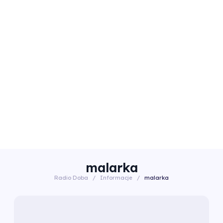
malarka
Radio Doba
/
Informacje
/
malarka