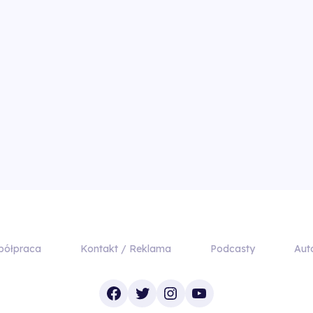
półpraca
Kontakt / Reklama
Podcasty
Aut
Facebook
Twitter
Instagram
YouTube