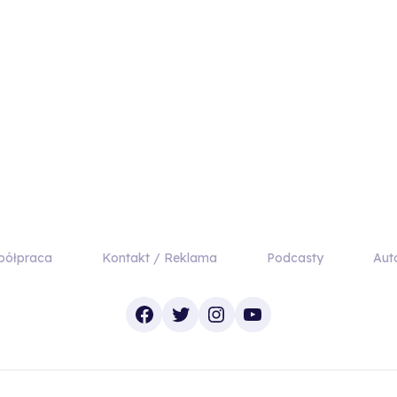
półpraca
Kontakt / Reklama
Podcasty
Aut
Facebook
Twitter
Instagram
YouTube