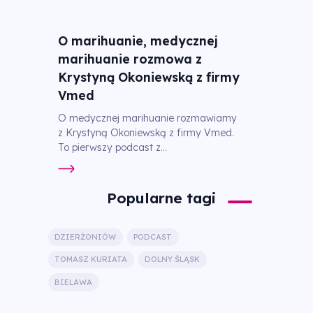
O marihuanie, medycznej
marihuanie rozmowa z
Krystyną Okoniewską z firmy
Vmed
O medycznej marihuanie rozmawiamy
z Krystyną Okoniewską z firmy Vmed.
To pierwszy podcast z...
Popularne tagi
DZIERŻONIÓW
PODCAST
TOMASZ KURIATA
DOLNY ŚLĄSK
BIELAWA