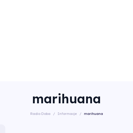
marihuana
Radio Doba
/
Informacje
/
marihuana