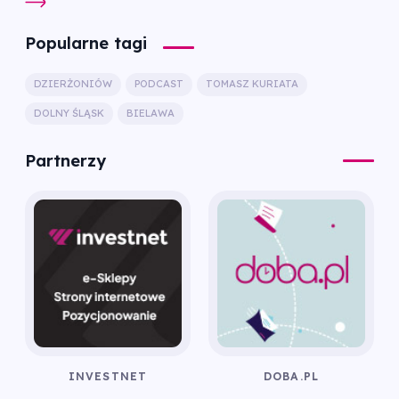
Popularne tagi
DZIERŻONIÓW
PODCAST
TOMASZ KURIATA
DOLNY ŚLĄSK
BIELAWA
Partnerzy
INVESTNET
DOBA.PL