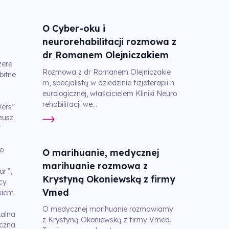
O Cyber-oku i
neurorehabilitacji rozmowa z
dr Romanem Olejniczakiem
zere
Rozmowa z dr Romanem Olejniczakie
bitne
m, specjalistą w dziedzinie fizjoterapii n
eurologicznej, właścicielem Kliniki Neuro
rehabilitacji we...
ers”
eusz
”
o
O marihuanie, medycznej
marihuanie rozmowa z
ar”,
Krystyną Okoniewską z firmy
cy
Vmed
kiem
O medycznej marihuanie rozmawiamy
kalna
z Krystyną Okoniewską z firmy Vmed.
czna