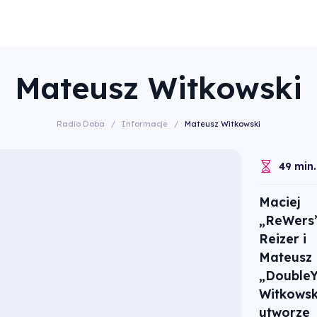
Mateusz Witkowski
Radio Doba
/
Informacje
/
Mateusz Witkowski
49 min.
Maciej
„ReWers
Reizer i
Mateusz
„Double
Witkowsk
utworze