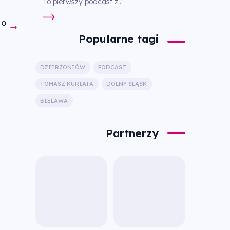
To pierwszy podcast z...
DO
Popularne tagi
DZIERŻONIÓW
PODCAST
TOMASZ KURIATA
DOLNY ŚLĄSK
BIELAWA
Partnerzy