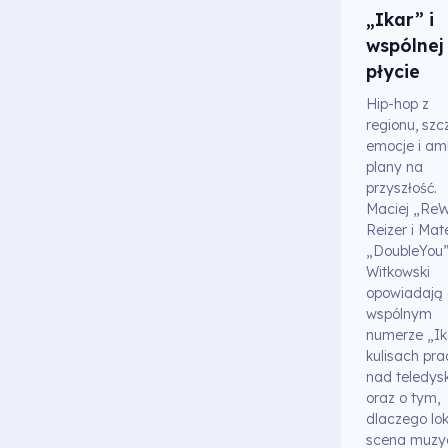
„Ikar” i
wspólnej
płycie
Hip-hop z
regionu, szc
emocje i am
plany na
przyszłość.
Maciej „ReW
Reizer i Mat
„DoubleYou
Witkowski
opowiadają 
wspólnym
numerze „Ik
kulisach pra
nad teledys
oraz o tym,
dlaczego lo
scena muzy