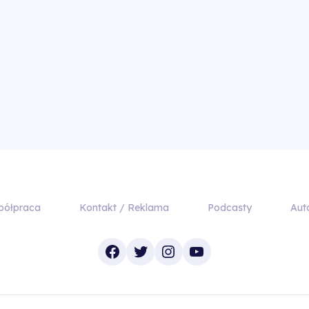
półpraca
Kontakt / Reklama
Podcasty
Aut
Facebook
Twitter
Instagram
YouTube