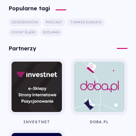
Popularne tagi
DZIERŻONIÓW
PODCAST
TOMASZ KURIATA
DOLNY ŚLĄSK
BIELAWA
Partnerzy
INVESTNET
DOBA.PL