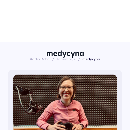
medycyna
Radio Doba
/
Informacje
/
medycyna