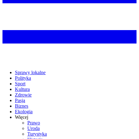
Sprawy lokalne
Polityka
Sport
Kultura
Zdrowie
Pasja
Biznes
Ekologia
Więcej
Prawo
Uroda
Turystyka