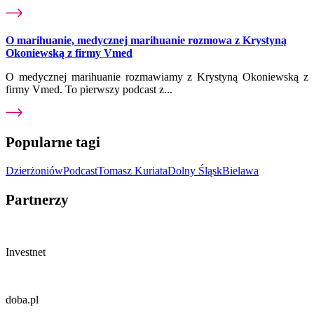
O marihuanie, medycznej marihuanie rozmowa z Krystyną
Okoniewską z firmy Vmed
O medycznej marihuanie rozmawiamy z Krystyną Okoniewską z
firmy Vmed. To pierwszy podcast z...
Popularne tagi
Dzierżoniów
Podcast
Tomasz Kuriata
Dolny Śląsk
Bielawa
Partnerzy
Investnet
doba.pl