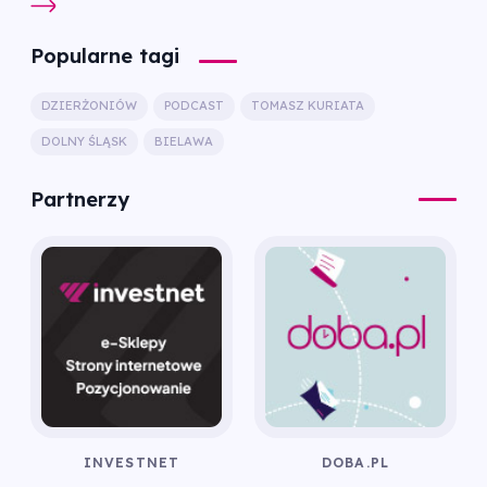
Popularne tagi
DZIERŻONIÓW
PODCAST
TOMASZ KURIATA
DOLNY ŚLĄSK
BIELAWA
Partnerzy
INVESTNET
DOBA.PL