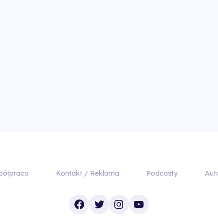
półpraca
Kontakt / Reklama
Podcasty
Aut
Facebook
Twitter
Instagram
YouTube