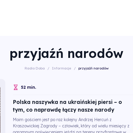
przyjaźń narodów
Radio Doba
/
Informacje
/
przyjaźń narodów
52 min.
Polska naszywka na ukraińskiej piersi – o
tym, co naprawdę łączy nasze narody
Moim gościem jest po raz kolejny Andrzej Hercuń z
Kraszowickiej Zagrody – człowiek, który od wielu miesięcy z
ogromnym poświęceniem jeździ na tereny przyfrontowe w