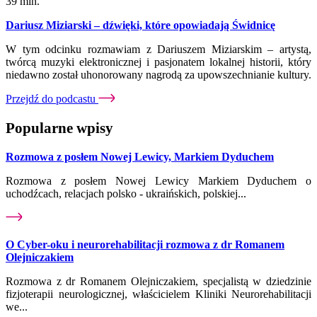
39 min.
Dariusz Miziarski – dźwięki, które opowiadają Świdnicę
W tym odcinku rozmawiam z Dariuszem Miziarskim – artystą,
twórcą muzyki elektronicznej i pasjonatem lokalnej historii, który
niedawno został uhonorowany nagrodą za upowszechnianie kultury.
Przejdź do podcastu
Popularne wpisy
Rozmowa z posłem Nowej Lewicy, Markiem Dyduchem
Rozmowa z posłem Nowej Lewicy Markiem Dyduchem o
uchodźcach, relacjach polsko - ukraińskich, polskiej...
O Cyber-oku i neurorehabilitacji rozmowa z dr Romanem
Olejniczakiem
Rozmowa z dr Romanem Olejniczakiem, specjalistą w dziedzinie
fizjoterapii neurologicznej, właścicielem Kliniki Neurorehabilitacji
we...