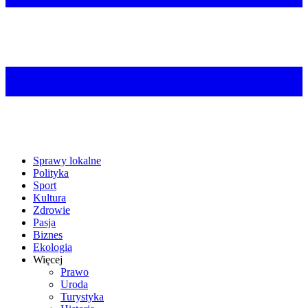
Sprawy lokalne
Polityka
Sport
Kultura
Zdrowie
Pasja
Biznes
Ekologia
Więcej
Prawo
Uroda
Turystyka