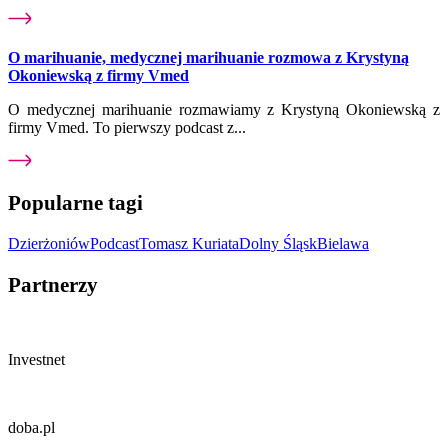
O marihuanie, medycznej marihuanie rozmowa z Krystyną
Okoniewską z firmy Vmed
O medycznej marihuanie rozmawiamy z Krystyną Okoniewską z
firmy Vmed. To pierwszy podcast z...
Popularne tagi
Dzierżoniów
Podcast
Tomasz Kuriata
Dolny Śląsk
Bielawa
Partnerzy
Investnet
doba.pl