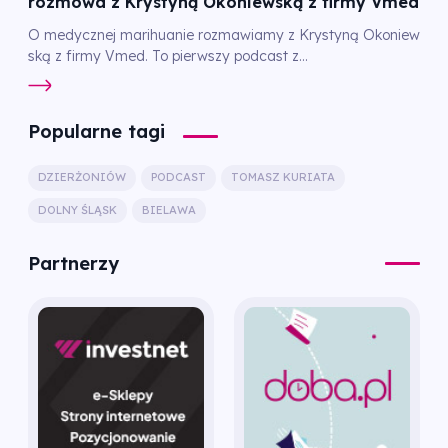
rozmowa z Krystyną Okoniewską z firmy Vmed
O medycznej marihuanie rozmawiamy z Krystyną Okoniew
ską z firmy Vmed. To pierwszy podcast z...
Popularne tagi
DZIERŻONIÓW
PODCAST
TOMASZ KURIATA
DOLNY ŚLĄSK
BIELAWA
Partnerzy