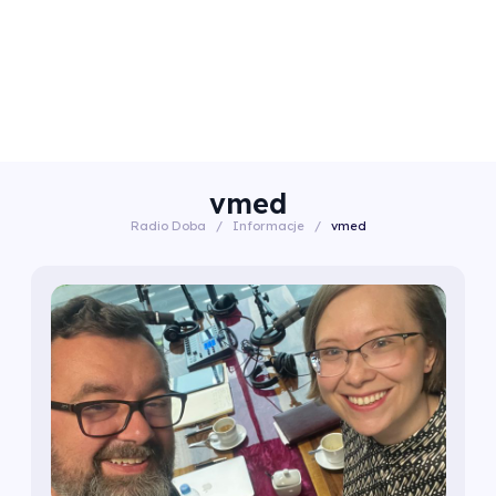
vmed
Radio Doba
/
Informacje
/
vmed