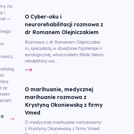
my na
y i
O Cyber-oku i
mat —
neurorehabilitacji rozmowa z
znego
dr Romanem Olejniczakiem
Rozmowa z dr Romanem Olejniczakie
im
m, specjalistą w dziedzinie fizjoterapii n
t
eurologicznej, właścicielem Kliniki Neuro
owicz,
rehabilitacji we...
matolog
nt
tóra
e ze
O marihuanie, medycznej
eniem
marihuanie rozmowa z
eciom
Krystyną Okoniewską z firmy
Vmed
DO
O medycznej marihuanie rozmawiamy
z Krystyną Okoniewską z firmy Vmed.