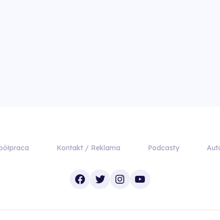
półpraca
Kontakt / Reklama
Podcasty
Aut
Facebook
Twitter
Instagram
YouTube