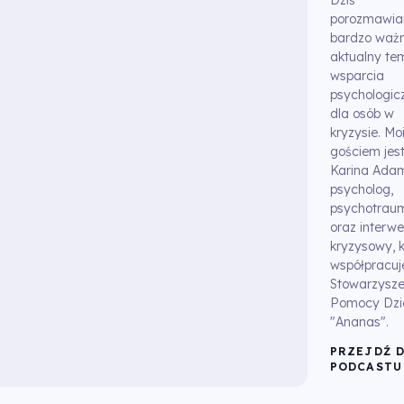
Dziś
porozmawia
bardzo ważn
aktualny te
wsparcia
psychologic
dla osób w
kryzysie. Mo
gościem jes
Karina Adam
psycholog,
psychotrau
oraz interwe
kryzysowy, k
współpracuj
Stowarzysz
Pomocy Dzi
"Ananas".
PRZEJDŹ 
PODCASTU