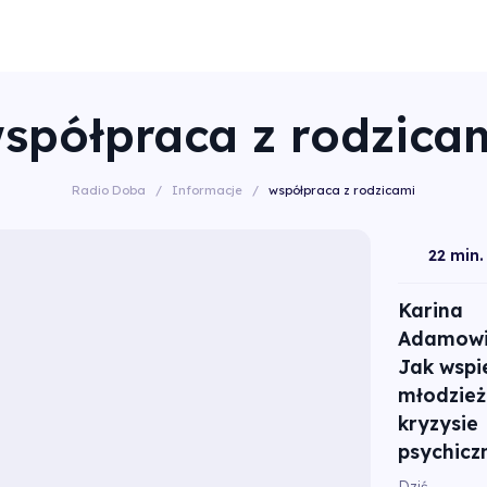
spółpraca z rodzica
Radio Doba
/
Informacje
/
współpraca z rodzicami
22 min.
Karina
Adamowi
Jak wspi
młodzież
kryzysie
psychic