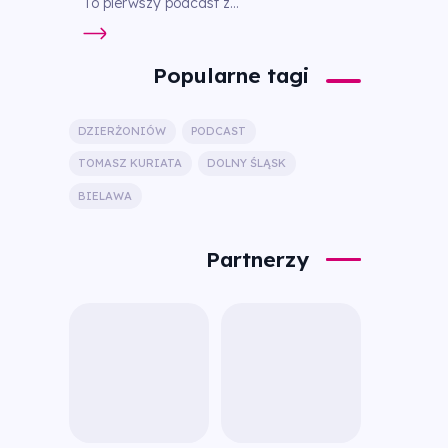
To pierwszy podcast z...
Popularne tagi
DZIERŻONIÓW
PODCAST
TOMASZ KURIATA
DOLNY ŚLĄSK
BIELAWA
Partnerzy