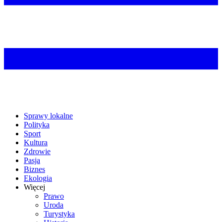
Sprawy lokalne
Polityka
Sport
Kultura
Zdrowie
Pasja
Biznes
Ekologia
Więcej
Prawo
Uroda
Turystyka