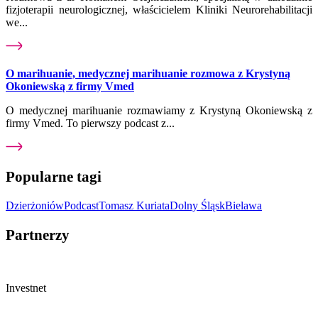
fizjoterapii neurologicznej, właścicielem Kliniki Neurorehabilitacji
we...
O marihuanie, medycznej marihuanie rozmowa z Krystyną
Okoniewską z firmy Vmed
O medycznej marihuanie rozmawiamy z Krystyną Okoniewską z
firmy Vmed. To pierwszy podcast z...
Popularne tagi
Dzierżoniów
Podcast
Tomasz Kuriata
Dolny Śląsk
Bielawa
Partnerzy
Investnet