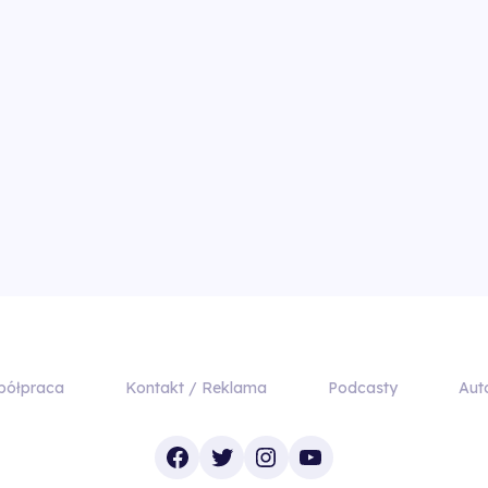
półpraca
Kontakt / Reklama
Podcasty
Aut
Facebook
Twitter
Instagram
YouTube