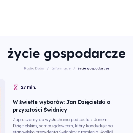
życie gospodarcze
Radio Doba
/
Informacje
/
życie gospodarcze
27 min.
W świetle wyborów: Jan Dzięcielski o
przyszłości Świdnicy
Zapraszamy do wysłuchania podcastu z Janem
Dzięcielskim, samorządowcem, który kandyduje na
stanowisko prezydenta Świdnicy z ramienia Koalicji