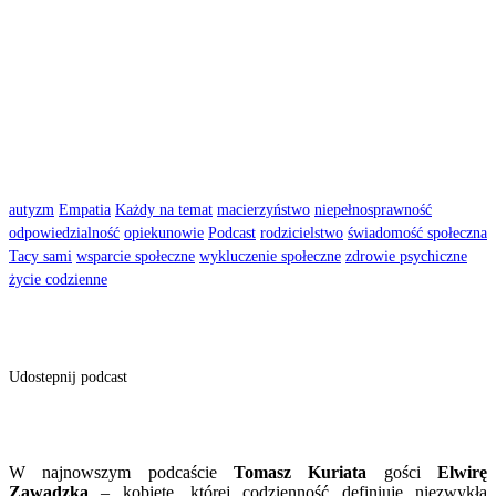
autyzm
Empatia
Każdy na temat
macierzyństwo
niepełnosprawność
odpowiedzialność
opiekunowie
Podcast
rodzicielstwo
świadomość społeczna
Tacy sami
wsparcie społeczne
wykluczenie społeczne
zdrowie psychiczne
życie codzienne
Udostepnij podcast
W najnowszym podcaście
Tomasz Kuriata
gości
Elwirę
Zawadzką
– kobietę, której codzienność definiuje niezwykła