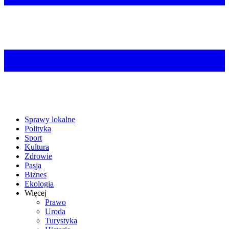
Sprawy lokalne
Polityka
Sport
Kultura
Zdrowie
Pasja
Biznes
Ekologia
Więcej
Prawo
Uroda
Turystyka