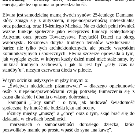
energia, ale też ogromna odpowiedzialność.
Elwira jest samodzielną mamą dwóch synów: 25-letniego Damiana,
który zmaga się z autyzmem, niepełnosprawnością intelektualną
oraz padaczką, oraz 15-letniego Michała. Na co dzień pełni również
ważne funkcje społeczne jako wiceprezes fundacji Kalejdoskop
Autyzmu oraz prezes Towarzystwa Przyjaciół Dzieci na okręg
wałbrzyski. Rozmowa dotyka trudnych tematów wykluczenia i
barier, nie tylko tych architektonicznych, ale przede wszystkim
komunikacyjnych i społecznych. Elwira szczerze opowiada o tym,
jak wygląda życie, w którym każdy dzień musi mieć stałe ramy, by
uniknąć trudnych zachowań, i jak to jest być „cały czas na
standby’u”, niczym czerwona dioda w pilocie.
W tym odcinku usłyszycie między innymi o:
– „Świętych niedzielach piżamowych” – dlaczego opiekunowie
osób z niepełnosprawnościami czują potrzebę tłumaczenia się z
czasu dla siebie i dbania o własny dobrostan,
– kampanii „Tacy sami” i o tym, jak budować świadomość
społeczną, by inność nie budziła lęku ani oceny,
– różnicy między „muszę” a „chcę” oraz o tym, skąd brać siłę do
działania w chwilach bezsilności,
– marzeniach o samodzielności dorosłego dziecka, która
pozwoliłaby mamie po prostu wpaść do syna „na kawę”.