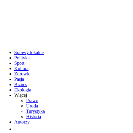
Sprawy lokalne
Polityka
Sport
Kultura
Zdrowie
Pasja
Biznes
Ekologia
Więcej
Prawo
Uroda
Turystyka
Historia
Autorzy