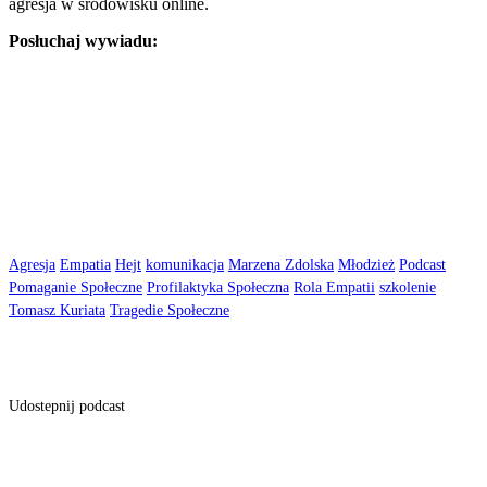
agresja w środowisku online.
Posłuchaj wywiadu:
Agresja
Empatia
Hejt
komunikacja
Marzena Zdolska
Młodzież
Podcast
Pomaganie Społeczne
Profilaktyka Społeczna
Rola Empatii
szkolenie
Tomasz Kuriata
Tragedie Społeczne
Udostepnij podcast