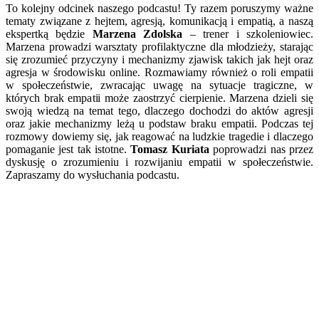
To kolejny odcinek naszego podcastu! Ty razem poruszymy ważne
tematy związane z hejtem, agresją, komunikacją i empatią, a naszą
ekspertką będzie
Marzena Zdolska
– trener i szkoleniowiec.
Marzena prowadzi warsztaty profilaktyczne dla młodzieży, starając
się zrozumieć przyczyny i mechanizmy zjawisk takich jak hejt oraz
agresja w środowisku online. Rozmawiamy również o roli empatii
w społeczeństwie, zwracając uwagę na sytuacje tragiczne, w
których brak empatii może zaostrzyć cierpienie. Marzena dzieli się
swoją wiedzą na temat tego, dlaczego dochodzi do aktów agresji
oraz jakie mechanizmy leżą u podstaw braku empatii. Podczas tej
rozmowy dowiemy się, jak reagować na ludzkie tragedie i dlaczego
pomaganie jest tak istotne.
Tomasz Kuriata
poprowadzi nas przez
dyskusję o zrozumieniu i rozwijaniu empatii w społeczeństwie.
Zapraszamy do wysłuchania podcastu.