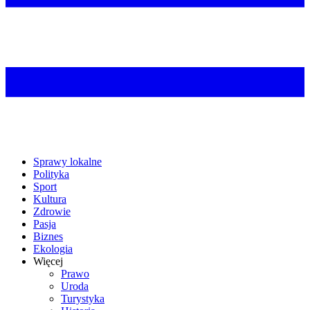
Sprawy lokalne
Polityka
Sport
Kultura
Zdrowie
Pasja
Biznes
Ekologia
Więcej
Prawo
Uroda
Turystyka