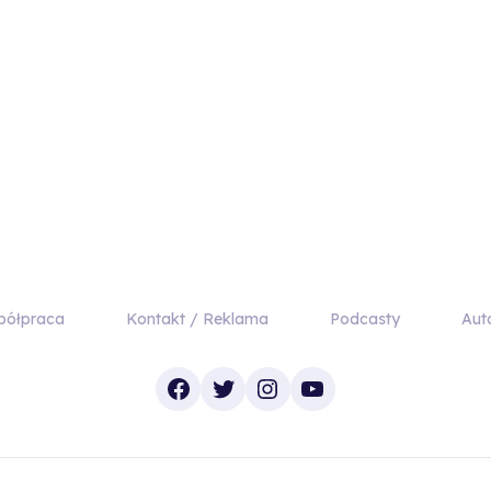
półpraca
Kontakt / Reklama
Podcasty
Aut
Facebook
Twitter
Instagram
YouTube