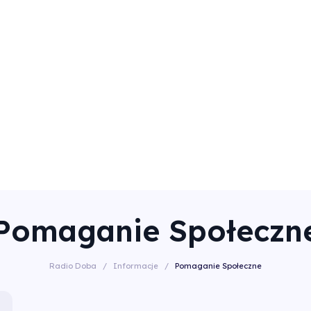
Pomaganie Społeczn
Radio Doba
/
Informacje
/
Pomaganie Społeczne