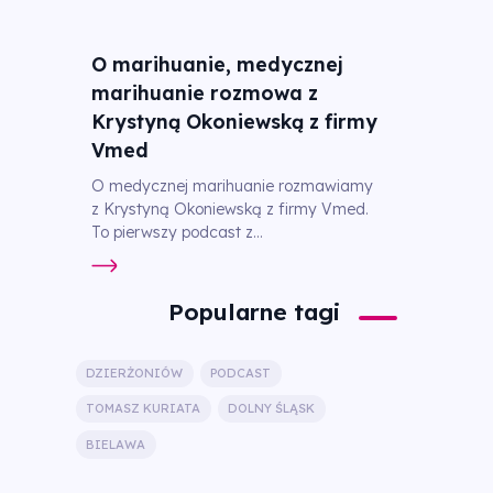
O marihuanie, medycznej
marihuanie rozmowa z
Krystyną Okoniewską z firmy
Vmed
O medycznej marihuanie rozmawiamy
z Krystyną Okoniewską z firmy Vmed.
To pierwszy podcast z...
Popularne tagi
DZIERŻONIÓW
PODCAST
TOMASZ KURIATA
DOLNY ŚLĄSK
BIELAWA