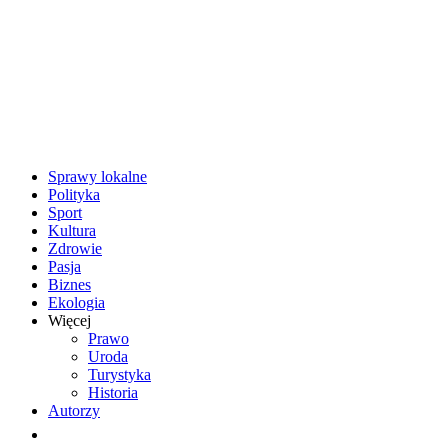
Sprawy lokalne
Polityka
Sport
Kultura
Zdrowie
Pasja
Biznes
Ekologia
Więcej
Prawo
Uroda
Turystyka
Historia
Autorzy