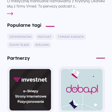
O medycznej marihuanie rozmawiamy z Krystyną Okoniew
ską z firmy Vmed. To pierwszy podcast z...
Popularne tagi
DZIERŻONIÓW
PODCAST
TOMASZ KURIATA
DOLNY ŚLĄSK
BIELAWA
Partnerzy