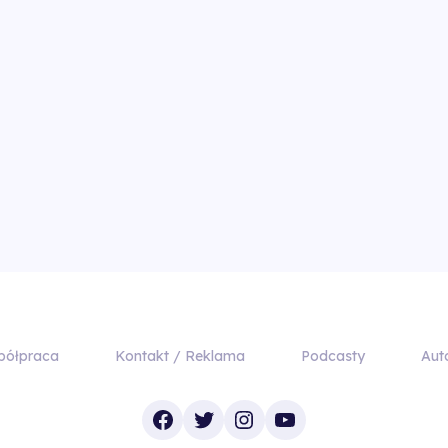
półpraca
Kontakt / Reklama
Podcasty
Aut
Facebook
Twitter
Instagram
YouTube