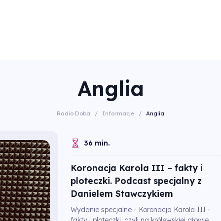
Anglia
Radio Doba
/
Informacje
/
Anglia
36 min.
Koronacja Karola III – fakty i
ploteczki. Podcast specjalny z
Danielem Stawczykiem
Wydanie specjalne - Koronacja Karola III -
fakty i ploteczki, czyli na królewskiej głowie