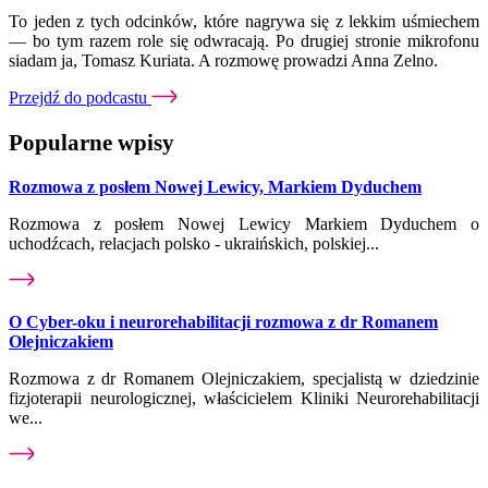
To jeden z tych odcinków, które nagrywa się z lekkim uśmiechem
— bo tym razem role się odwracają. Po drugiej stronie mikrofonu
siadam ja, Tomasz Kuriata. A rozmowę prowadzi Anna Zelno.
Przejdź do podcastu
Popularne wpisy
Rozmowa z posłem Nowej Lewicy, Markiem Dyduchem
Rozmowa z posłem Nowej Lewicy Markiem Dyduchem o
uchodźcach, relacjach polsko - ukraińskich, polskiej...
O Cyber-oku i neurorehabilitacji rozmowa z dr Romanem
Olejniczakiem
Rozmowa z dr Romanem Olejniczakiem, specjalistą w dziedzinie
fizjoterapii neurologicznej, właścicielem Kliniki Neurorehabilitacji
we...