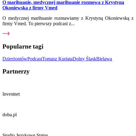
O marihuanie, medycznej marihuanie rozmowa z Krystyną
Okoniewską z firmy Vmed
O medycznej marihuanie rozmawiamy z Krystyną Okoniewską z
firmy Vmed. To pierwszy podcast z...
Popularne tagi
Dzierżoniów
Podcast
Tomasz Kuriata
Dolny Śląsk
Bielawa
Partnerzy
Investnet
doba.pl
Studio Językowe Status