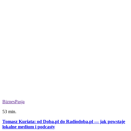
Biznes
Pasja
53 min.
Tomasz Kuriata: od Doba.pl do Radiodoba.pl — jak powstaje
lokalne medium i podcasty