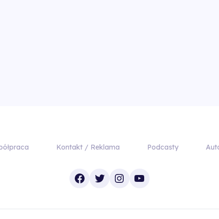
półpraca
Kontakt / Reklama
Podcasty
Aut
Facebook
Twitter
Instagram
YouTube