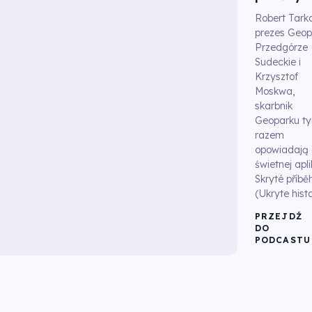
Robert Tarka
prezes Geop
Przedgórze
Sudeckie i
Krzysztof
Moskwa,
skarbnik
Geoparku t
razem
opowiadają 
świetnej apli
Skryté příbě
(Ukryte histo
PRZEJDŹ
DO
PODCASTU