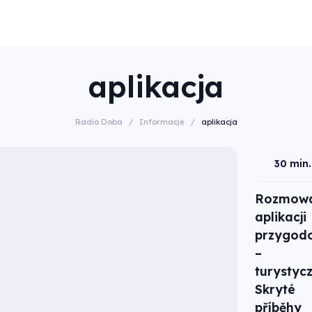
aplikacja
Radio Doba
/
Informacje
/
aplikacja
30 min.
Rozmowa
aplikacji
przygod
–
turystycz
Skryté
příběhy