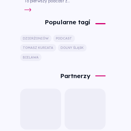
To pierwszy podcast z...
Popularne tagi
DZIERŻONIÓW
PODCAST
TOMASZ KURIATA
DOLNY ŚLĄSK
BIELAWA
Partnerzy