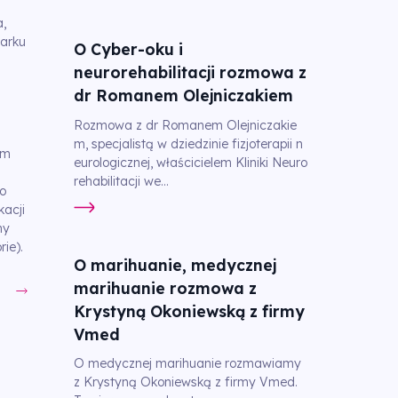
,
arku
O Cyber-oku i
neurorehabilitacji rozmowa z
dr Romanem Olejniczakiem
Rozmowa z dr Romanem Olejniczakie
m, specjalistą w dziedzinie fizjoterapii n
ym
eurologicznej, właścicielem Kliniki Neuro
rehabilitacji we...
o
kacji
hy
rie).
O marihuanie, medycznej
marihuanie rozmowa z
Krystyną Okoniewską z firmy
Vmed
O medycznej marihuanie rozmawiamy
z Krystyną Okoniewską z firmy Vmed.