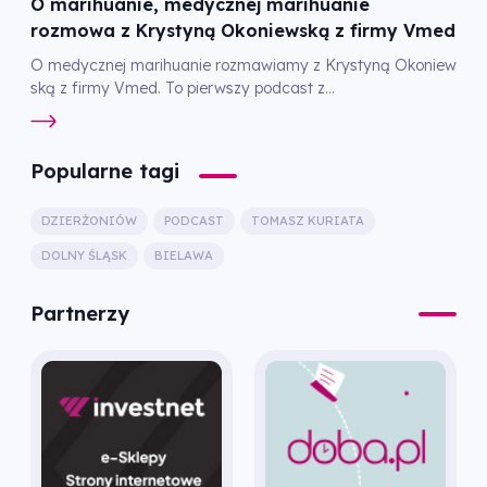
O marihuanie, medycznej marihuanie
rozmowa z Krystyną Okoniewską z firmy Vmed
O medycznej marihuanie rozmawiamy z Krystyną Okoniew
ską z firmy Vmed. To pierwszy podcast z...
Popularne tagi
DZIERŻONIÓW
PODCAST
TOMASZ KURIATA
DOLNY ŚLĄSK
BIELAWA
Partnerzy