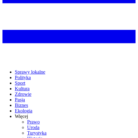
Sprawy lokalne
Polityka
Sport
Kultura
Zdrowie
Pasja
Biznes
Ekologia
Więcej
Prawo
Uroda
Turystyka