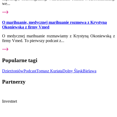
we...
O marihuanie, medycznej marihuanie rozmowa z Krystyną
Okoniewską z firmy Vmed
O medycznej marihuanie rozmawiamy z Krystyną Okoniewską z
firmy Vmed. To pierwszy podcast z...
Popularne tagi
Dzierżoniów
Podcast
Tomasz Kuriata
Dolny Śląsk
Bielawa
Partnerzy
Investnet