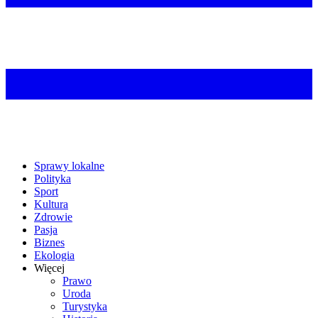
Sprawy lokalne
Polityka
Sport
Kultura
Zdrowie
Pasja
Biznes
Ekologia
Więcej
Prawo
Uroda
Turystyka