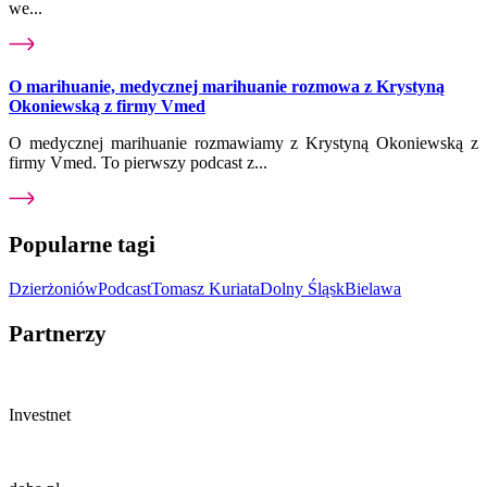
we...
O marihuanie, medycznej marihuanie rozmowa z Krystyną
Okoniewską z firmy Vmed
O medycznej marihuanie rozmawiamy z Krystyną Okoniewską z
firmy Vmed. To pierwszy podcast z...
Popularne tagi
Dzierżoniów
Podcast
Tomasz Kuriata
Dolny Śląsk
Bielawa
Partnerzy
Investnet