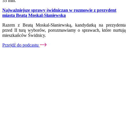
53 min.
Najważniejsze sprawy świdniczan w rozmowie z prezydent
miasta Beatą Moskal-Słaniewską
Razem z Beatą Moskal-Słaniewską, kandydatką na prezydenta
przed II turą wyborów, porozmawiamy o sprawach, które nurtują
mieszkańców Świdnicy.
Przejdź do podcastu