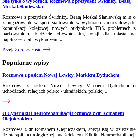
Nie tylko o wyborach. Rozmowa z prezydent Świdnicy, Beatą
Moskal-Słaniewską
Rozmowa z prezydent Świdnicy, Beatą Moskal-Słaniewską m.in o
zaangażowaniu w sport, startowaniu w wyborach samorządowych,
komunikacji kolejowej, nowych budynkach TBS, problemach z
parkowaniem, budżecie obywatelskim, wizji dla miasta na
najbliższe 5 lat i wykluczeniu...
Przejdź do podcastu
Popularne wpisy
Rozmowa z posłem Nowej Lewicy, Markiem Dyduchem
Rozmowa z posłem Nowej Lewicy Markiem Dyduchem o
uchodźcach, relacjach polsko - ukraińskich, polskiej...
O Cyber-oku i neurorehabilitacji rozmowa z dr Romanem
Olejniczakiem
Rozmowa z dr Romanem Olejniczakiem, specjalistą w dziedzinie
fizjoterapii neurologicznej, właścicielem Kliniki Neurorehabilitacji