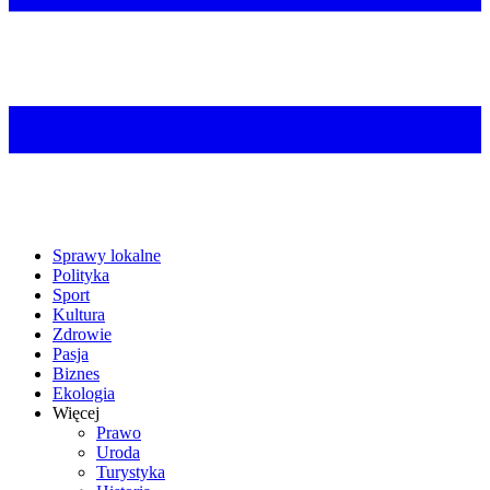
Sprawy lokalne
Polityka
Sport
Kultura
Zdrowie
Pasja
Biznes
Ekologia
Więcej
Prawo
Uroda
Turystyka