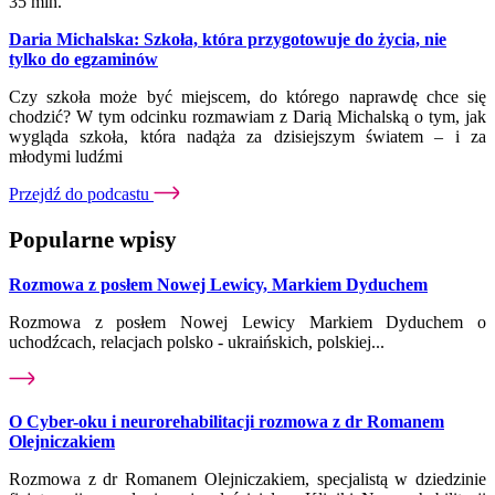
35 min.
Daria Michalska: Szkoła, która przygotowuje do życia, nie
tylko do egzaminów
Czy szkoła może być miejscem, do którego naprawdę chce się
chodzić? W tym odcinku rozmawiam z Darią Michalską o tym, jak
wygląda szkoła, która nadąża za dzisiejszym światem – i za
młodymi ludźmi
Przejdź do podcastu
Popularne wpisy
Rozmowa z posłem Nowej Lewicy, Markiem Dyduchem
Rozmowa z posłem Nowej Lewicy Markiem Dyduchem o
uchodźcach, relacjach polsko - ukraińskich, polskiej...
O Cyber-oku i neurorehabilitacji rozmowa z dr Romanem
Olejniczakiem
Rozmowa z dr Romanem Olejniczakiem, specjalistą w dziedzinie