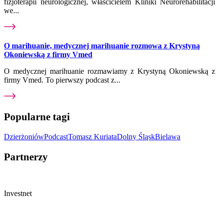
fizjoterapii neurologicznej, właścicielem Kliniki Neurorehabilitacji
we...
O marihuanie, medycznej marihuanie rozmowa z Krystyną
Okoniewską z firmy Vmed
O medycznej marihuanie rozmawiamy z Krystyną Okoniewską z
firmy Vmed. To pierwszy podcast z...
Popularne tagi
Dzierżoniów
Podcast
Tomasz Kuriata
Dolny Śląsk
Bielawa
Partnerzy
Investnet