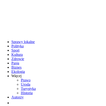
Sprawy lokalne
Polityka
Sport
Kultura
Zdrowie
Pasja
Biznes
Ekologia
Więcej
Prawo
Uroda
Turystyka
Historia
Autorzy