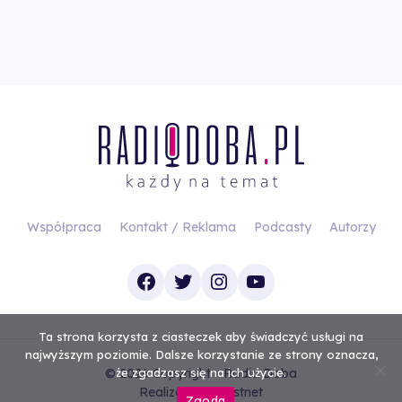
Współpraca
Kontakt / Reklama
Podcasty
Autorzy
Facebook
Twitter
Instagram
YouTube
Ta strona korzysta z ciasteczek aby świadczyć usługi na
najwyższym poziomie. Dalsze korzystanie ze strony oznacza,
© 2026 Copyright - Radio Doba
że zgadzasz się na ich użycie.
Realizacja
Investnet
Zgoda