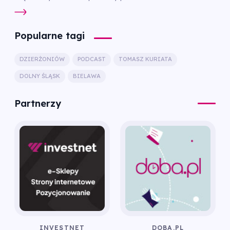
Popularne tagi
DZIERŻONIÓW
PODCAST
TOMASZ KURIATA
DOLNY ŚLĄSK
BIELAWA
Partnerzy
INVESTNET
DOBA.PL