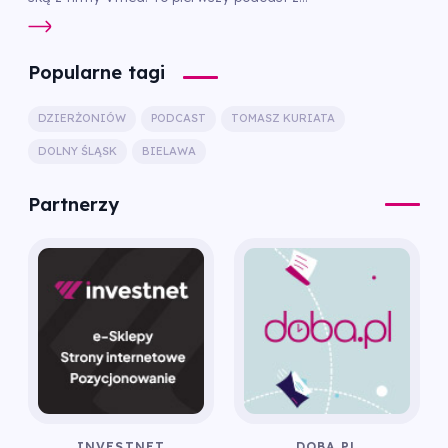
Popularne tagi
DZIERŻONIÓW
PODCAST
TOMASZ KURIATA
DOLNY ŚLĄSK
BIELAWA
Partnerzy
INVESTNET
DOBA.PL