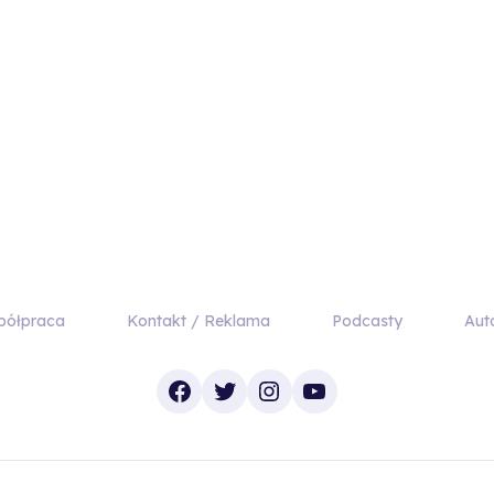
półpraca
Kontakt / Reklama
Podcasty
Aut
Facebook
Twitter
Instagram
YouTube