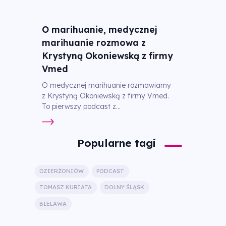
O marihuanie, medycznej
marihuanie rozmowa z
Krystyną Okoniewską z firmy
Vmed
O medycznej marihuanie rozmawiamy
z Krystyną Okoniewską z firmy Vmed.
To pierwszy podcast z...
Popularne tagi
DZIERŻONIÓW
PODCAST
TOMASZ KURIATA
DOLNY ŚLĄSK
BIELAWA