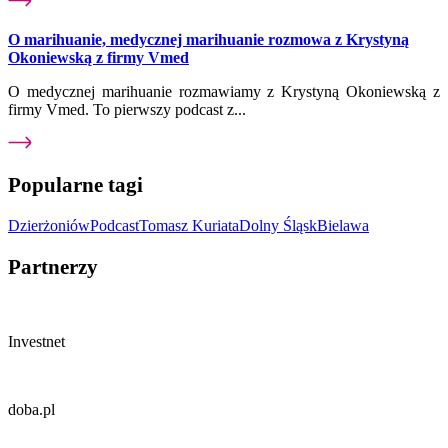
O marihuanie, medycznej marihuanie rozmowa z Krystyną
Okoniewską z firmy Vmed
O medycznej marihuanie rozmawiamy z Krystyną Okoniewską z
firmy Vmed. To pierwszy podcast z...
Popularne tagi
Dzierżoniów
Podcast
Tomasz Kuriata
Dolny Śląsk
Bielawa
Partnerzy
Investnet
doba.pl