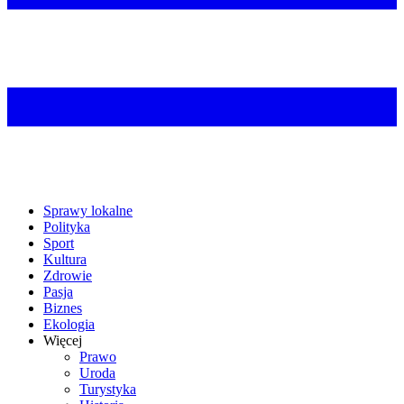
Sprawy lokalne
Polityka
Sport
Kultura
Zdrowie
Pasja
Biznes
Ekologia
Więcej
Prawo
Uroda
Turystyka