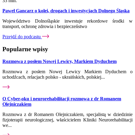
33 min.
Paweł Gancarz o kolei, drogach i inwestycjach Dolnego Śląska
Województwo Dolnośląskie inwestuje rekordowe środki w
transport, ochronę zdrowia i bezpieczeństwo
Przejdź do podcastu
Popularne wpisy
Rozmowa z posłem Nowej Lewicy, Markiem Dyduchem
Rozmowa z posłem Nowej Lewicy Markiem Dyduchem o
uchodźcach, relacjach polsko - ukraińskich, polskiej...
O Cyber-oku i neurorehabilitacji rozmowa z dr Romanem
Olejniczakiem
Rozmowa z dr Romanem Olejniczakiem, specjalistą w dziedzinie
fizjoterapii neurologicznej, właścicielem Kliniki Neurorehabilitacji
we...