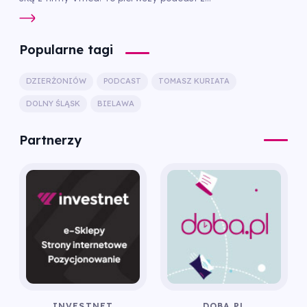
Popularne tagi
DZIERŻONIÓW
PODCAST
TOMASZ KURIATA
DOLNY ŚLĄSK
BIELAWA
Partnerzy
INVESTNET
DOBA.PL