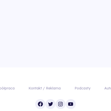
półpraca
Kontakt / Reklama
Podcasty
Aut
Facebook
Twitter
Instagram
YouTube