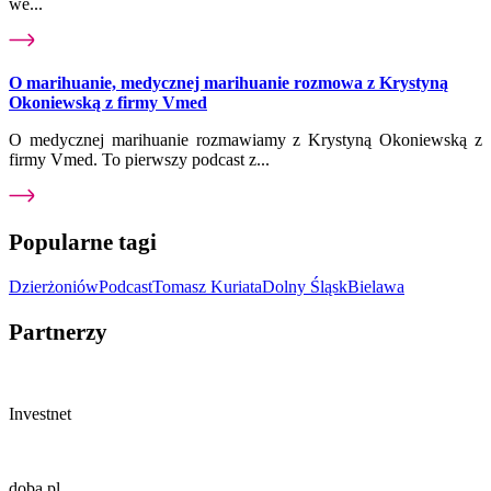
we...
O marihuanie, medycznej marihuanie rozmowa z Krystyną
Okoniewską z firmy Vmed
O medycznej marihuanie rozmawiamy z Krystyną Okoniewską z
firmy Vmed. To pierwszy podcast z...
Popularne tagi
Dzierżoniów
Podcast
Tomasz Kuriata
Dolny Śląsk
Bielawa
Partnerzy
Investnet
doba.pl