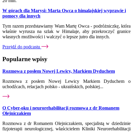
20 min.
W górach dla Marysi: Marta Owca o himalajskiej wyprawie i
pomocy dla innych
Tym razem przedstawiamy Wam Martę Owca - podróżniczkę, która
właśnie wyrusza na szlak w Himalaje, aby przekroczyć granice
własnych możliwości i walczyć o lepsze jutro dla innych.
Przejdź do podcastu
Popularne wpisy
Rozmowa z posłem Nowej Lewicy, Markiem Dyduchem
Rozmowa z posłem Nowej Lewicy Markiem Dyduchem o
uchodźcach, relacjach polsko - ukraińskich, polskiej...
O Cyber-oku i neurorehabilitacji rozmowa z dr Romanem
Olejniczakiem
Rozmowa z dr Romanem Olejniczakiem, specjalistą w dziedzinie
fizjoterapii neurologicznej, właścicielem Kliniki Neurorehabilitacji