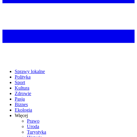
Sprawy lokalne
Polityka
Sport
Kultura
Zdrowie
Pasja
Biznes
Ekologia
Więcej
Prawo
Uroda
Turystyka