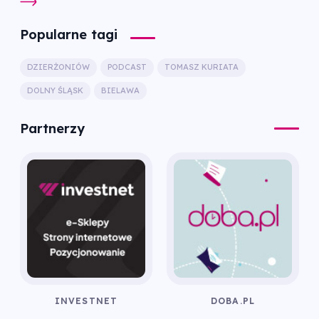
Popularne tagi
DZIERŻONIÓW
PODCAST
TOMASZ KURIATA
DOLNY ŚLĄSK
BIELAWA
Partnerzy
INVESTNET
DOBA.PL