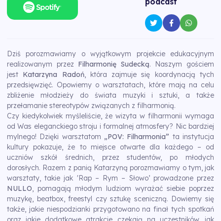
podcast
Dziś porozmawiamy o wyjątkowym projekcie edukacyjnym
realizowanym przez
Filharmonię Sudecką
. Naszym gościem
jest
Katarzyna Radoń
, która zajmuje się koordynacją tych
przedsięwzięć. Opowiemy o warsztatach, które mają na celu
zbliżenie młodzieży do świata muzyki i sztuki, a także
przełamanie stereotypów związanych z filharmonią.
Czy kiedykolwiek myśleliście, że wizyta w filharmonii wymaga
od Was eleganckiego stroju i formalnej atmosfery? Nic bardziej
mylnego! Dzięki warsztatom
„POV: Filharmonia”
ta instytucja
kultury pokazuje, że to miejsce otwarte dla każdego – od
uczniów szkół średnich, przez studentów, po młodych
dorosłych. Razem z panią Katarzyną porozmawiamy o tym, jak
warsztaty, takie jak 'Rap – Rym – Słowo’ prowadzone przez
NULLO
, pomagają młodym ludziom wyrażać siebie poprzez
muzykę, beatbox, freestyl czy sztukę sceniczną. Dowiemy się
także, jakie niespodzianki przygotowano na finał tych spotkań
oraz jakie dodatkowe atrakcje czekają na uczestników, jak