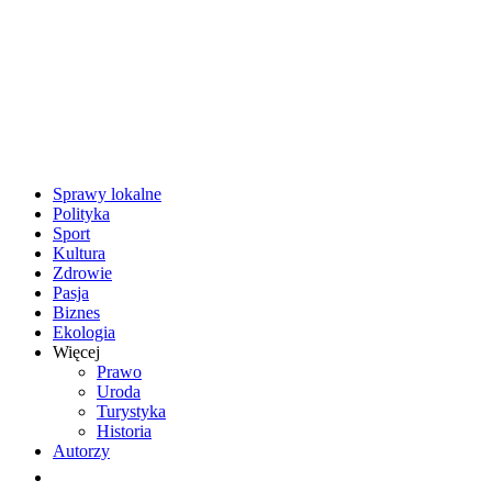
Sprawy lokalne
Polityka
Sport
Kultura
Zdrowie
Pasja
Biznes
Ekologia
Więcej
Prawo
Uroda
Turystyka
Historia
Autorzy