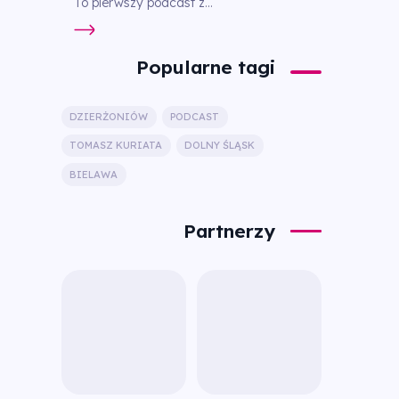
To pierwszy podcast z...
Popularne tagi
DZIERŻONIÓW
PODCAST
TOMASZ KURIATA
DOLNY ŚLĄSK
BIELAWA
Partnerzy