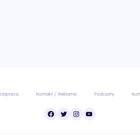
półpraca
Kontakt / Reklama
Podcasty
Aut
Facebook
Twitter
Instagram
YouTube