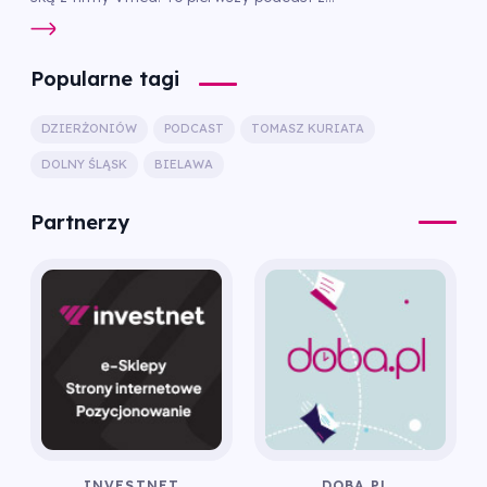
Popularne tagi
DZIERŻONIÓW
PODCAST
TOMASZ KURIATA
DOLNY ŚLĄSK
BIELAWA
Partnerzy
INVESTNET
DOBA.PL