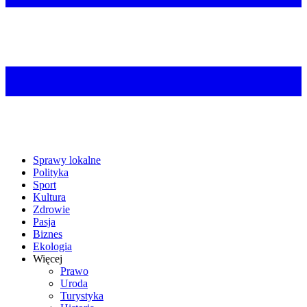
Sprawy lokalne
Polityka
Sport
Kultura
Zdrowie
Pasja
Biznes
Ekologia
Więcej
Prawo
Uroda
Turystyka