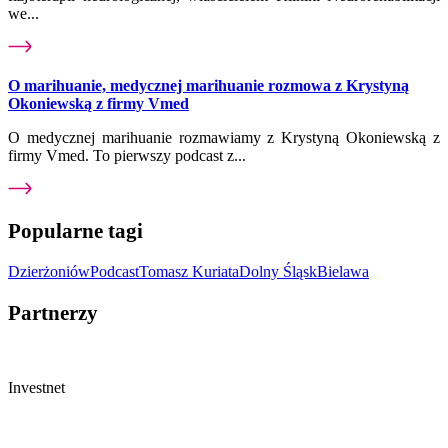
we...
O marihuanie, medycznej marihuanie rozmowa z Krystyną
Okoniewską z firmy Vmed
O medycznej marihuanie rozmawiamy z Krystyną Okoniewską z
firmy Vmed. To pierwszy podcast z...
Popularne tagi
Dzierżoniów
Podcast
Tomasz Kuriata
Dolny Śląsk
Bielawa
Partnerzy
Investnet