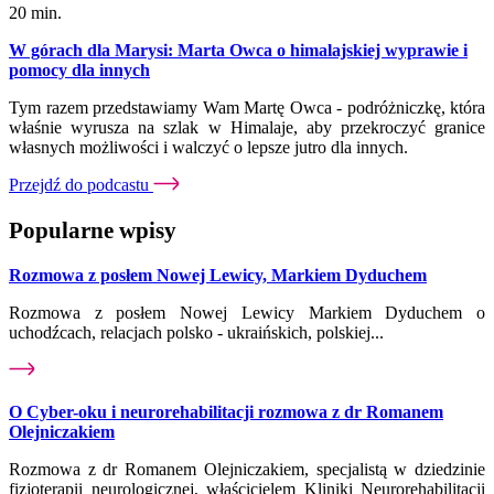
20 min.
W górach dla Marysi: Marta Owca o himalajskiej wyprawie i
pomocy dla innych
Tym razem przedstawiamy Wam Martę Owca - podróżniczkę, która
właśnie wyrusza na szlak w Himalaje, aby przekroczyć granice
własnych możliwości i walczyć o lepsze jutro dla innych.
Przejdź do podcastu
Popularne wpisy
Rozmowa z posłem Nowej Lewicy, Markiem Dyduchem
Rozmowa z posłem Nowej Lewicy Markiem Dyduchem o
uchodźcach, relacjach polsko - ukraińskich, polskiej...
O Cyber-oku i neurorehabilitacji rozmowa z dr Romanem
Olejniczakiem
Rozmowa z dr Romanem Olejniczakiem, specjalistą w dziedzinie
fizjoterapii neurologicznej, właścicielem Kliniki Neurorehabilitacji