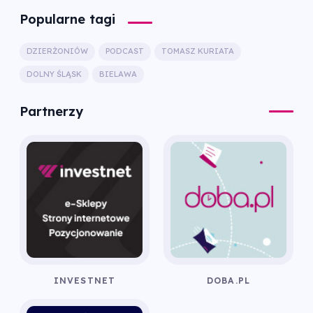
Popularne tagi
DZIERŻONIÓW
PODCAST
TOMASZ KURIATA
DOLNY ŚLĄSK
BIELAWA
Partnerzy
INVESTNET
DOBA.PL