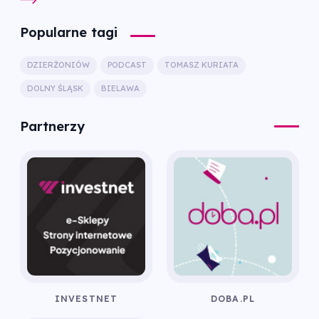
Popularne tagi
DZIERŻONIÓW
PODCAST
TOMASZ KURIATA
DOLNY ŚLĄSK
BIELAWA
Partnerzy
INVESTNET
DOBA.PL