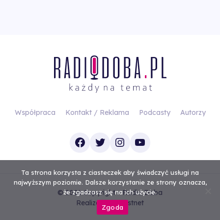
Współpraca
Kontakt / Reklama
Podcasty
Autorzy
Facebook
Twitter
Instagram
YouTube
Ta strona korzysta z ciasteczek aby świadczyć usługi na
najwyższym poziomie. Dalsze korzystanie ze strony oznacza,
© 2026 Copyright - Radio Doba
że zgadzasz się na ich użycie.
Realizacja
Investnet
Zgoda