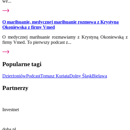
we...
O marihuanie, medycznej marihuanie rozmowa z Krystyną
Okoniewską z firmy Vmed
O medycznej marihuanie rozmawiamy z Krystyną Okoniewską z
firmy Vmed. To pierwszy podcast z...
Popularne tagi
Dzierżoniów
Podcast
Tomasz Kuriata
Dolny Śląsk
Bielawa
Partnerzy
Investnet
doba.pl