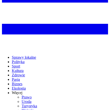
Sprawy lokalne
Polityka
Sport
Kultura
Zdrowie
Pasja
Biznes
Ekologia
Więcej
Prawo
Uroda
Turystyka