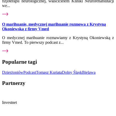
fizjoterapii neurologicznej, właścicielem Kliniki Neurorehabilitacji
we...
O marihuanie, medycznej marihuanie rozmowa z Krystyną
Okoniewską z firmy Vmed
O medycznej marihuanie rozmawiamy z Krystyną Okoniewską z
firmy Vmed. To pierwszy podcast z...
Popularne tagi
Dzierżoniów
Podcast
Tomasz Kuriata
Dolny Śląsk
Bielawa
Partnerzy
Investnet