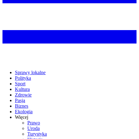
Sprawy lokalne
Polityka
Sport
Kultura
Zdrowie
Pasja
Biznes
Ekologia
Więcej
Prawo
Uroda
Turystyka