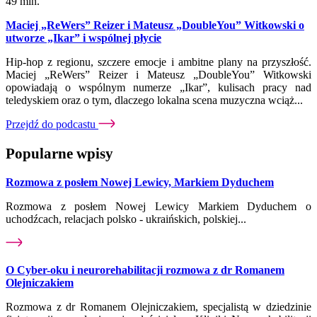
49 min.
Maciej „ReWers” Reizer i Mateusz „DoubleYou” Witkowski o
utworze „Ikar” i wspólnej płycie
Hip-hop z regionu, szczere emocje i ambitne plany na przyszłość.
Maciej „ReWers” Reizer i Mateusz „DoubleYou” Witkowski
opowiadają o wspólnym numerze „Ikar”, kulisach pracy nad
teledyskiem oraz o tym, dlaczego lokalna scena muzyczna wciąż...
Przejdź do podcastu
Popularne wpisy
Rozmowa z posłem Nowej Lewicy, Markiem Dyduchem
Rozmowa z posłem Nowej Lewicy Markiem Dyduchem o
uchodźcach, relacjach polsko - ukraińskich, polskiej...
O Cyber-oku i neurorehabilitacji rozmowa z dr Romanem
Olejniczakiem
Rozmowa z dr Romanem Olejniczakiem, specjalistą w dziedzinie