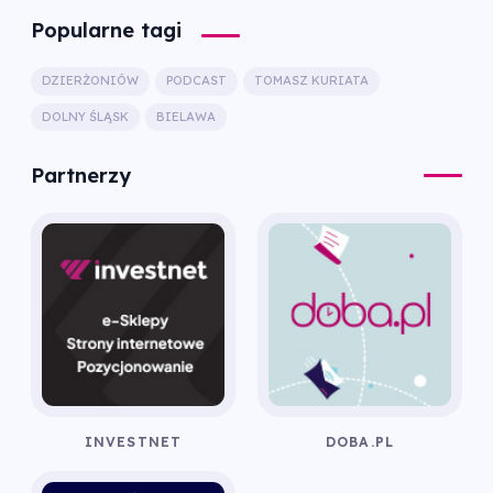
Popularne tagi
DZIERŻONIÓW
PODCAST
TOMASZ KURIATA
DOLNY ŚLĄSK
BIELAWA
Partnerzy
INVESTNET
DOBA.PL