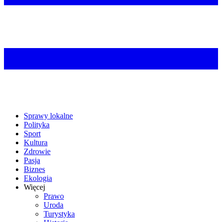
Sprawy lokalne
Polityka
Sport
Kultura
Zdrowie
Pasja
Biznes
Ekologia
Więcej
Prawo
Uroda
Turystyka