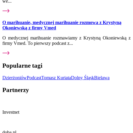
we...
O marihuanie, medycznej marihuanie rozmowa z Krystyną
Okoniewską z firmy Vmed
O medycznej marihuanie rozmawiamy z Krystyną Okoniewską z
firmy Vmed. To pierwszy podcast z...
Popularne tagi
Dzierżoniów
Podcast
Tomasz Kuriata
Dolny Śląsk
Bielawa
Partnerzy
Investnet
doba.pl