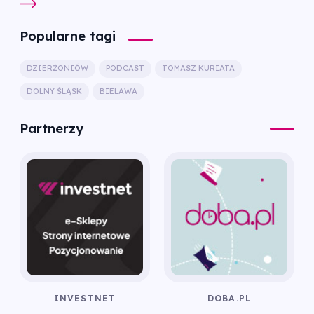
Popularne tagi
DZIERŻONIÓW
PODCAST
TOMASZ KURIATA
DOLNY ŚLĄSK
BIELAWA
Partnerzy
INVESTNET
DOBA.PL