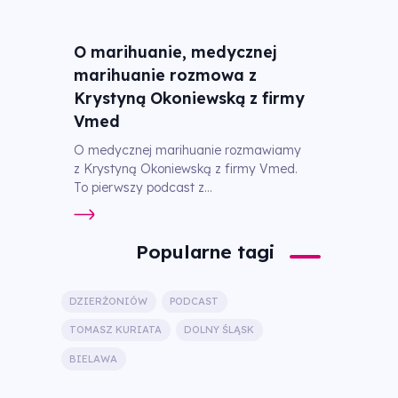
O marihuanie, medycznej
marihuanie rozmowa z
Krystyną Okoniewską z firmy
Vmed
O medycznej marihuanie rozmawiamy
z Krystyną Okoniewską z firmy Vmed.
To pierwszy podcast z...
Popularne tagi
DZIERŻONIÓW
PODCAST
TOMASZ KURIATA
DOLNY ŚLĄSK
BIELAWA