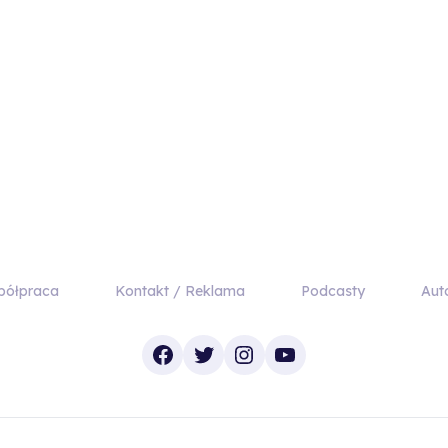
półpraca
Kontakt / Reklama
Podcasty
Aut
Facebook
Twitter
Instagram
YouTube